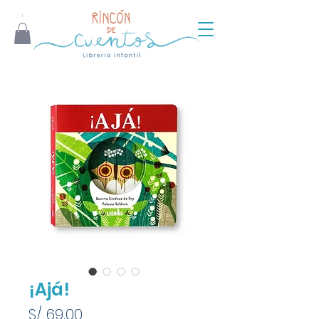
¡Ajá!
Precio
S/ 69.00