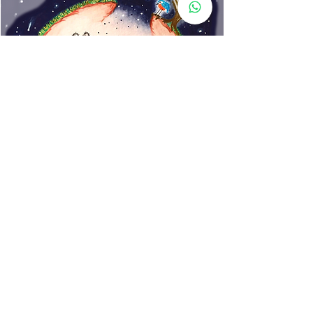
www.rincondecuentos.co
m