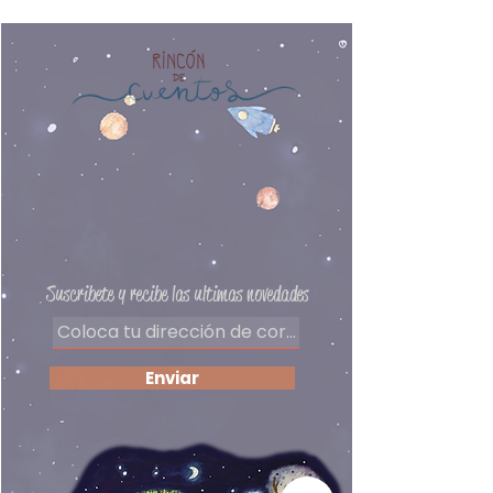
derrita? ¿Quién podrá ayudarlo?
Autor: Pablo Bernasconi
Burundi suena como un juego,
un encuentro de letras fortuito.
Como los encuentros de estos
animales en las historias de
esta colección de cuentos.
Preguntas frecuentes
Delivery
Políticas de privacidad
Formas de pago
​Términos y condiciones
Suscribete y recibe las ultimas novedades
Enviar