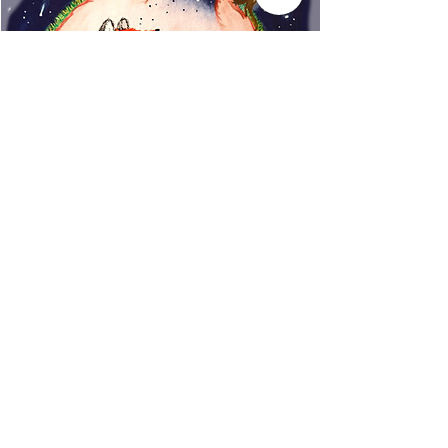
vida salvaje!
www.rincondecuentos.co
m