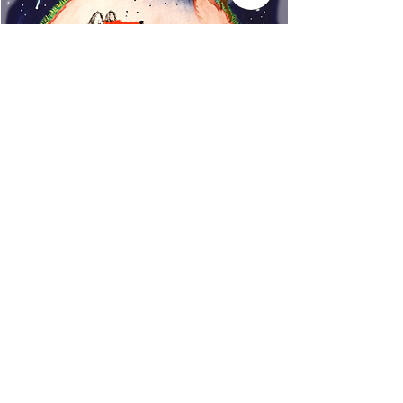
www.rincondecuentos.co
m
info@rincondecuentos.co