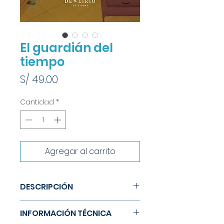
El guardián del
tiempo
Precio
S/ 49.00
Cantidad
*
Agregar al carrito
DESCRIPCIÓN
Matías es un niño muy sensible y
INFORMACIÓN TÉCNICA
lleva días preocupado por la