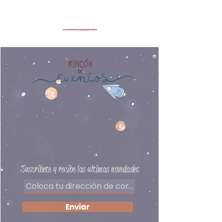
salud de su abuelo. En casa,
Tamaño: 16.3 x 25.3 cm
nadie le quiere explicar cuán
Material: Papel / Tapa dura
grave es la situación. Sin
Número de páginas: 104
embargo, el pequeño no se
Edad recomendada: 8 años a
resigna a perderlo y decide ir en
más
busca del guardián del tiempo.
Editorial: Carlos Garayar
Autor: Breena Bard
Preguntas frecuentes
Delivery
Políticas de privacidad
Formas de pago
​Términos y condiciones
Suscribete y recibe las ultimas novedades
Enviar