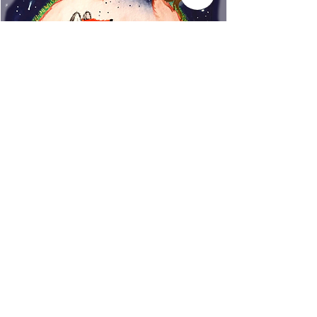
www.rincondecuentos.co
m
info@rincondecuentos.co