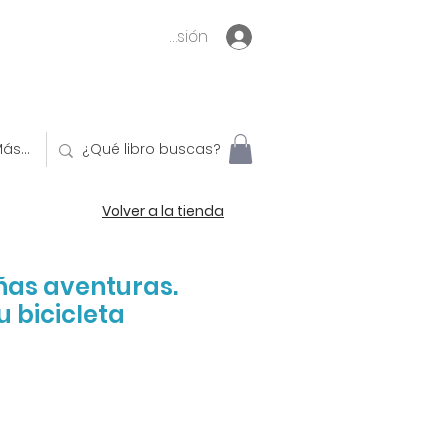
Inicia sesión
ás...
Volver a la tienda
ñas aventuras.
u bicicleta
o