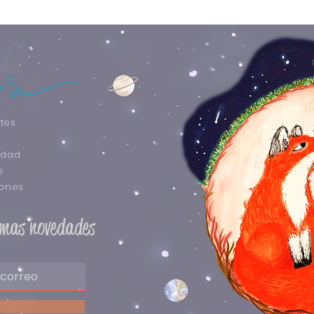
tes
idad
o
iones
timas novedades