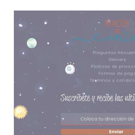
Preguntas frecuen
Delivery
Políticas de privac
Formas de pag
​Términos y condic
Suscribete y recibe las ul
Enviar