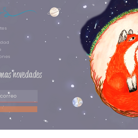
tes
idad
o
iones
timas novedades