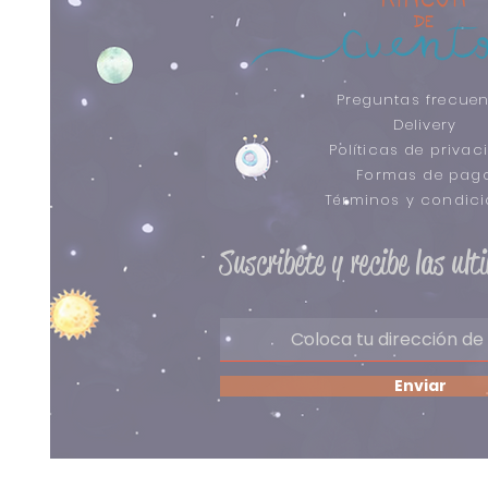
Preguntas frecuen
Delivery
Políticas de privac
Formas de pag
​Términos y condic
Suscribete y recibe las ul
Enviar