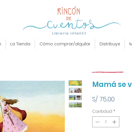
n
La Tienda
Cómo comprar/alquilar
Distribuye
M
Mamá se va
Preci
S/ 75.00
Cantidad
*