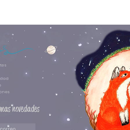
tes
idad
o
iones
timas novedades