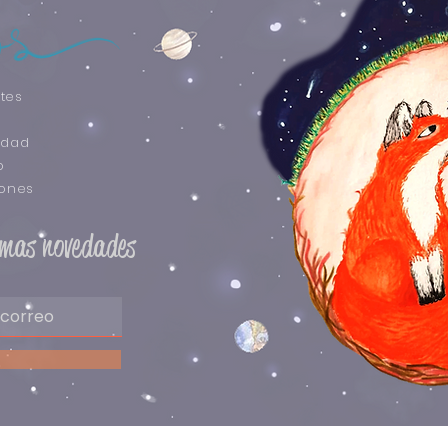
tes
idad
o
iones
timas novedades