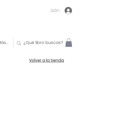
Inicia sesión
ás...
Volver a la tienda
o