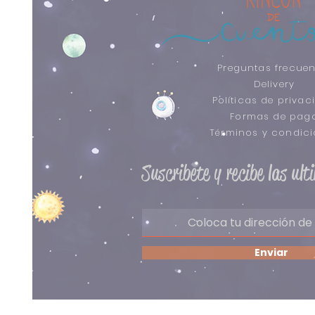
Preguntas frecuen
Delivery
Políticas de privac
Formas de pag
​Términos y condic
Suscribete y recibe las ul
Enviar