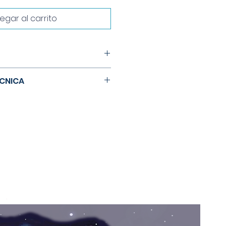
egar al carrito
vertido y cariñoso.¿Cómo es
CNICA
 para recordar lo hermoso del
m
zada en este libro es
: 18
gable para lectores con
: 1 año a más
 ediciones
Román