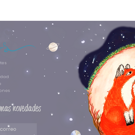
tes
idad
o
iones
timas novedades