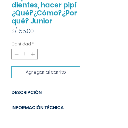
dientes, hacer pipí
¿Qué?¿Cómo?¿Por
qué? Junior
Precio
S/ 55.00
Cantidad
*
Agregar al carrito
DESCRIPCIÓN
Descubre el mundo de manera
INFORMACIÓN TÉCNICA
divertida a través de las páginas
de este libro, en el que podrás
Tamaño: 18 x 20 cm
encontrar respuestas a muchas
Material: Cartón