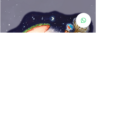
elementos naturales y
curiosidades sobre los animales
y plantas que habitan el entorno.
*Incluye materiales
pedagógicos complementarios
en QR.
*Adaptado a Lectura Fácil