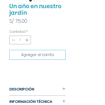
Un año en nuestro
jardín
Precio
S/ 75.00
Cantidad
*
Agregar al carrito
DESCRIPCIÓN
Un cuento lleno de detalles que
INFORMACIÓN TÉCNICA
nos hará viajar por las 4