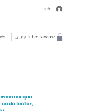
Inicia sesión
ás...
 creemos que
y cada lector,
or.