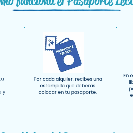
mo funciona el Pasaporte Lec
En e
tu
Por cada alquiler, recibes una
l
estampilla que deberás
p
e y
colocar en tu pasaporte.
e