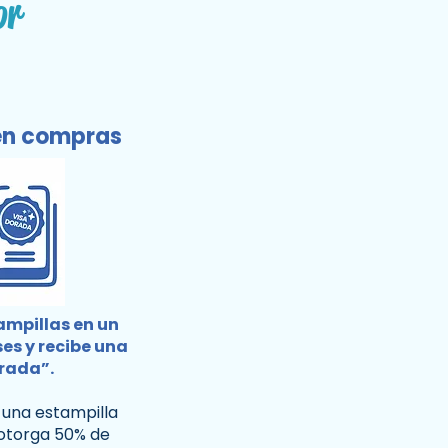
or
en compras
ampillas en un
es y recibe una
orada”.
 una estampilla
 otorga 50% de