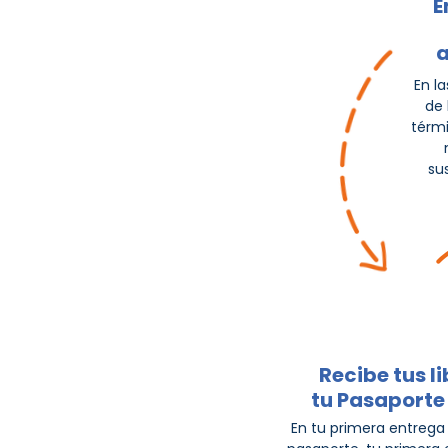
E
a
E
n la
de 
térmi
su
Recibe tus li
tu Pasaporte
En tu primera entrega 