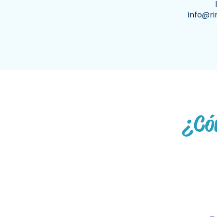
info@r
¿Cóm