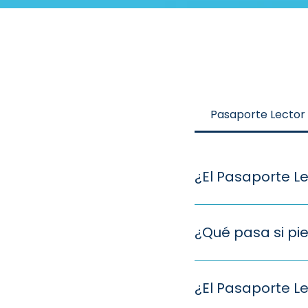
Pasaporte Lector
¿El Pasaporte Le
No, la suscripción a
alquiler no te suscri
¿Qué pasa si pi
al Pasaporte Lector 
En caso de pérdida de
manteniendo la fech
¿El Pasaporte Le
estampillas acumul