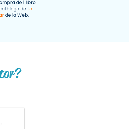
ompra de 1 libro
 catálogo de
La
ar
de la Web. ​
ctor?