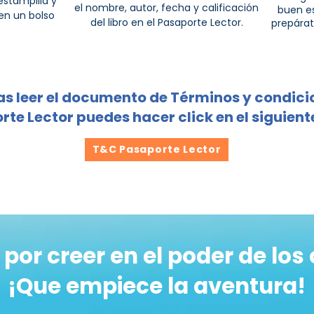
estampilla y
E
el nombre, autor, fecha y calificación
T
buen es
R
O
 en un bolso
P
del libro en el Pasaporte Lector.
prepárat
R
O
T
as leer el documento de Términos y condici
te Lector puedes hacer click en el siguient
T&C Pasaporte Lector
 por creer en el poder de los
¡Que empiece la aventura!