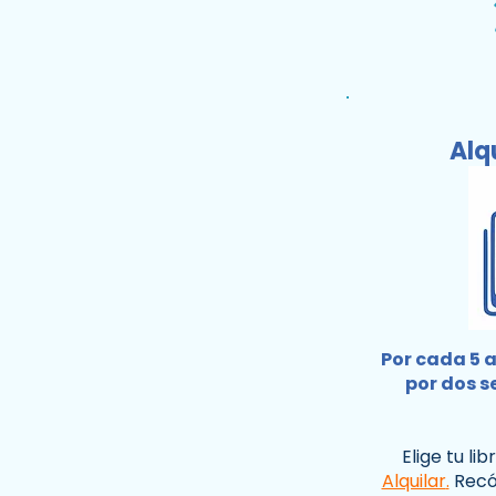
Alq
Por cada 5 al
por dos s
Elige tu li
Alquilar
.
Recóg