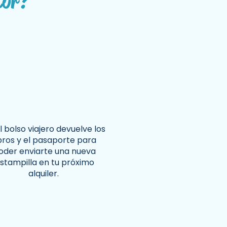
tor?
l bolso viajero devuelve los
ibros y el pasaporte para
oder enviarte una nueva
E
T
R
O
P
A
stampilla en tu próximo
S
R
A
O
P
T
C
E
alquiler.
L