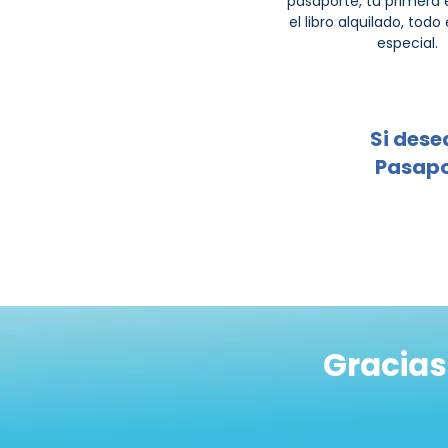
pasaporte, tu primera 
el libro alquilado, todo
A
S
A
P
especial.
C
E
L
Si dese
Pasapor
Gracias