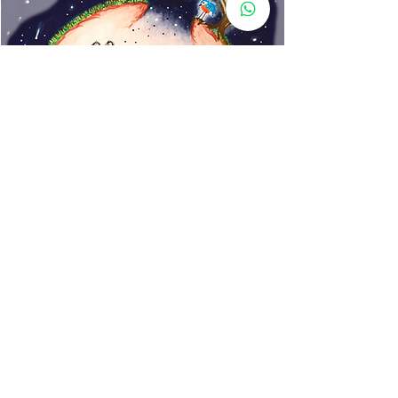
*Ligero
* 100% lavable y NO TÓXICO
www.rincondecuentos.co
m