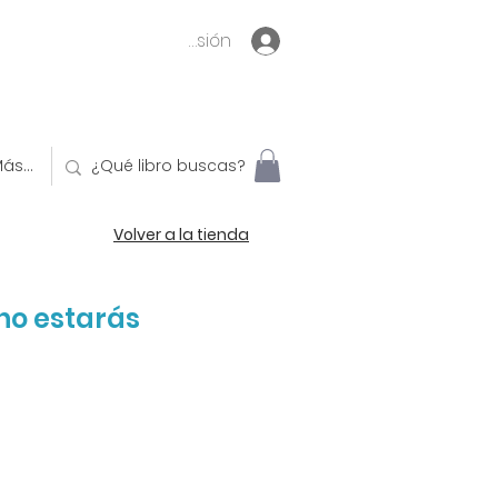
Inicia sesión
ás...
Volver a la tienda
no estarás
o