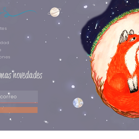
tes
idad
o
iones
timas novedades