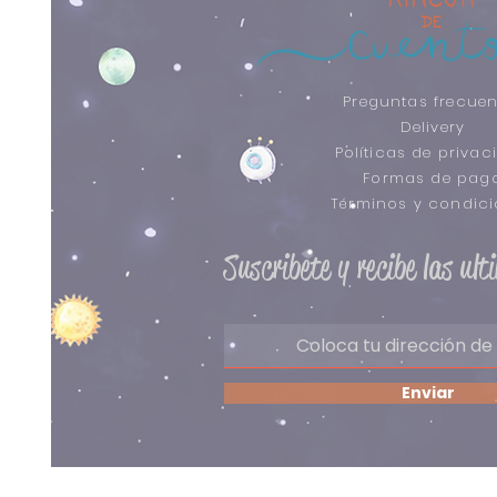
Preguntas frecuen
Delivery
Políticas de privac
Formas de pag
​Términos y condic
Suscribete y recibe las ul
Enviar