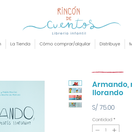
n
La Tienda
Cómo comprar/alquilar
Distribuye
M
Armando, 
llorando
Preci
S/ 75.00
Cantidad
*