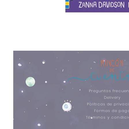
Preguntas frecuen
Delivery
Políticas de privac
Formas de pag
​Términos y condic