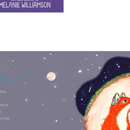
mapas, que conqui
más reticentes.
tes
idad
o
iones