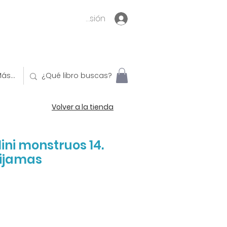
Inicia sesión
ás...
Volver a la tienda
 Mini monstruos 14.
pijamas
o