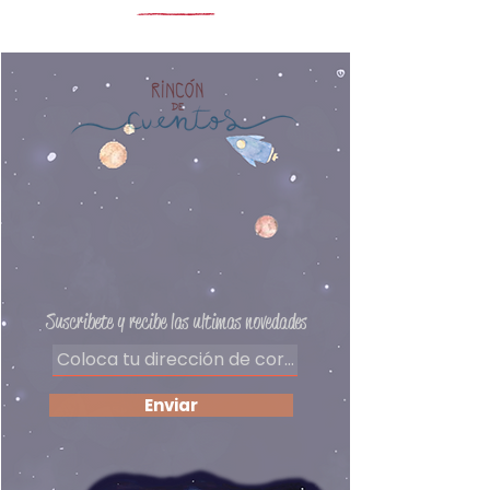
conceptos abstractos a
Número de páginas: 32
cuestiones cotidianas.
Edad recomendada:
*Escrito en mayúsculas
6 años a más
Editorial: Ojoreja
Autor: María Jose Ferrada
Preguntas frecuentes
Delivery
Políticas de privacidad
Formas de pago
​Términos y condiciones
Suscribete y recibe las ultimas novedades
Enviar