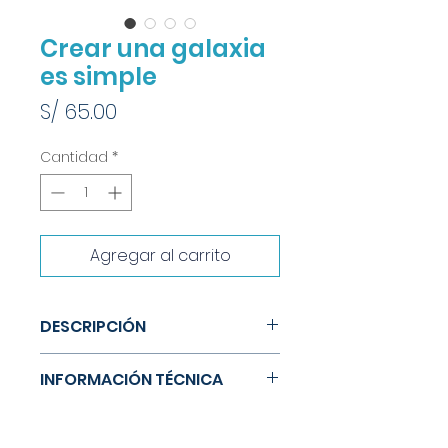
Crear una galaxia
es simple
Precio
S/ 65.00
Cantidad
*
Agregar al carrito
DESCRIPCIÓN
¿Cómo hablar del infinito y del
INFORMACIÓN TÉCNICA
tiempo a niños pequeños? Este
libro toma el camino de la
Tamaño: 21 x 17 cm
metáfora para traducir
Material: Papel / Tapa dura