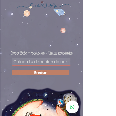
naturales, construcciones,
Autor: Aleksandra Mizielinska
vestigios…y así, como jugando,
aprenderemos muchas cosas
más.
Preguntas frecuentes
Delivery
Políticas de privacidad
Formas de pago
​Términos y condiciones
Suscribete y recibe las ultimas novedades
Enviar