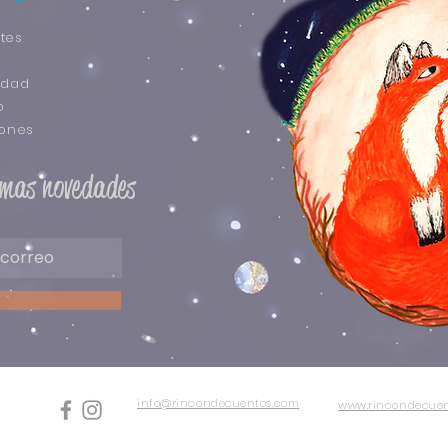
tes
idad
o
iones
timas novedades
info@rincondecuentos.com
www.rincondecuen