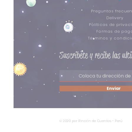
Preguntas frecuen
Delivery
Políticas de privac
Formas de pag
​Términos y condic
Suscribete y recibe las ul
Enviar
© 2020 por Rincón de Cuentos - Perú