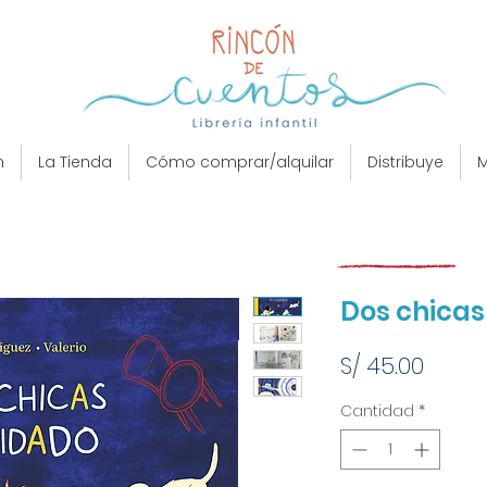
n
La Tienda
Cómo comprar/alquilar
Distribuye
M
Dos chicas
Preci
S/ 45.00
Cantidad
*