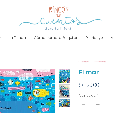
n
La Tienda
Cómo comprar/alquilar
Distribuye
M
El mar
Preci
S/ 120.00
Cantidad
*