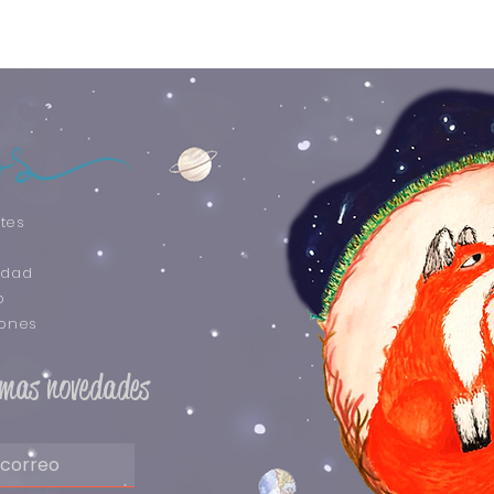
esconden tesoros 
Su material resist
sostenga firme, br
de juego a los má
tes
idad
o
iones
timas novedades