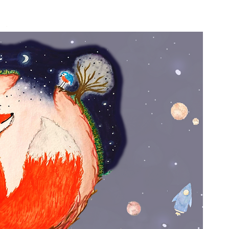
y aventuras bajo las solapas.
ente y flexible permite que se
indando infinitas posiblidades
s pequeños.