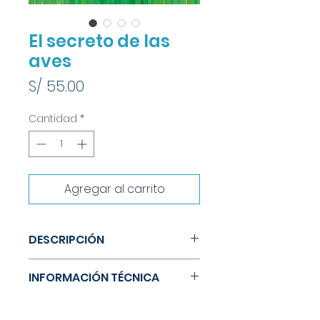
El secreto de las
aves
Precio
S/ 55.00
Cantidad
*
Agregar al carrito
DESCRIPCIÓN
Hace tiempo que el asfalto
INFORMACIÓN TÉCNICA
creció en los bosques y las
aves migraron a los jardines,
Tamaño: 20 x 28 cm
donde algunas veces no solo
Material: Papel / Tapa dura