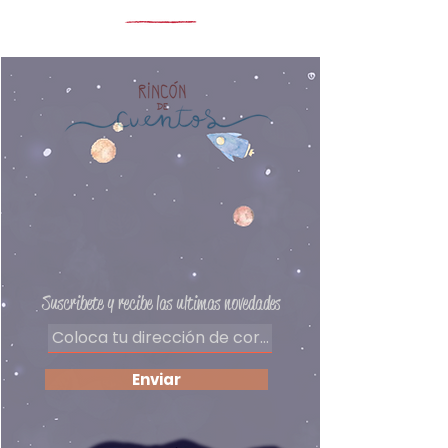
encuentran alimento, sino la
Número de páginas: 38
protección de espíritus
Edad recomendada: 4 años a
generosos y libres como ellas.
más
Con esas personas especiales,
Editorial: De Lirio
las aves comparten juegos y
Autora: Kari de la Vega
hasta sus más grandes
secretos.
Preguntas frecuentes
Delivery
Políticas de privacidad
Formas de pago
​Términos y condiciones
Suscribete y recibe las ultimas novedades
Enviar