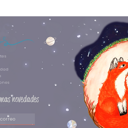
tes
idad
o
iones
timas novedades