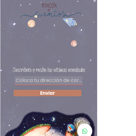
hijas, a través de la maravillosa
más
aventura que es la vida.
Editorial: Cuentos de luz
Autor: Ariel Andrés Almada
Preguntas frecuentes
Delivery
Políticas de privacidad
Formas de pago
​Términos y condiciones
Suscribete y recibe las ultimas novedades
Enviar