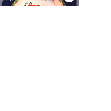
www.rincondecuentos.co
m
info@rincondecuentos.co