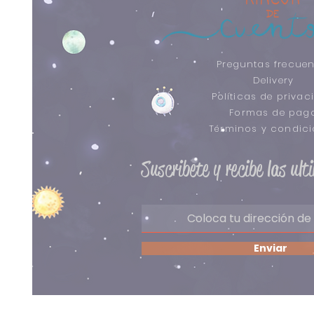
Preguntas frecuen
Delivery
Políticas de privac
Formas de pag
​Términos y condic
Suscribete y recibe las ul
Enviar