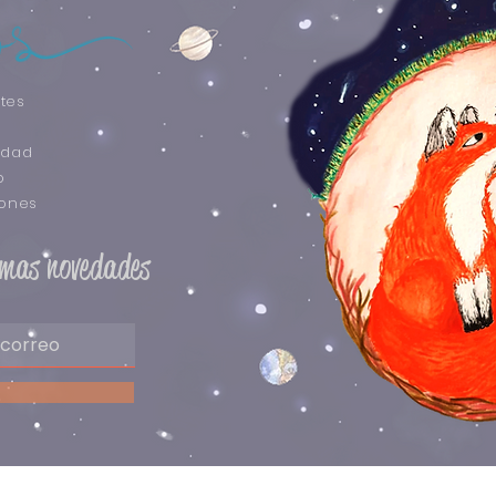
tes
idad
o
iones
timas novedades