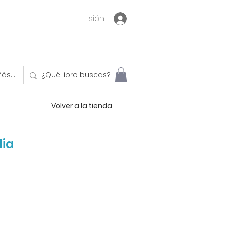
Inicia sesión
ás...
Volver a la tienda
dia
o