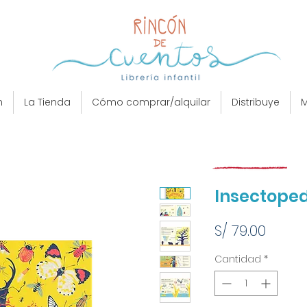
n
La Tienda
Cómo comprar/alquilar
Distribuye
M
Insectope
Preci
S/ 79.00
Cantidad
*