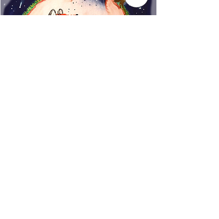
www.rincondecuentos.co
m