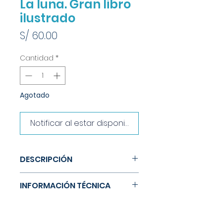
La luna. Gran libro
ilustrado
Precio
S/ 60.00
Cantidad
*
Agotado
Notificar al estar disponible
DESCRIPCIÓN
Este libro explica multitud de
INFORMACIÓN TÉCNICA
cosas sobre nuestro fascinante
satélite y cuenta cómo lo han
Tamaño: 24 x 29 cm
percibido los humanos a lo
Material: Papel. Tapa dura
largo de la historia, desde