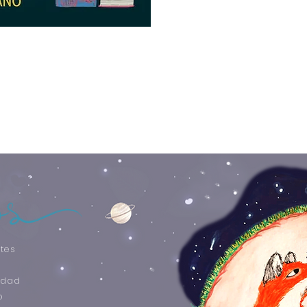
vínculo afectivo).
tes
idad
o