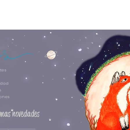
tes
idad
o
iones
timas novedades