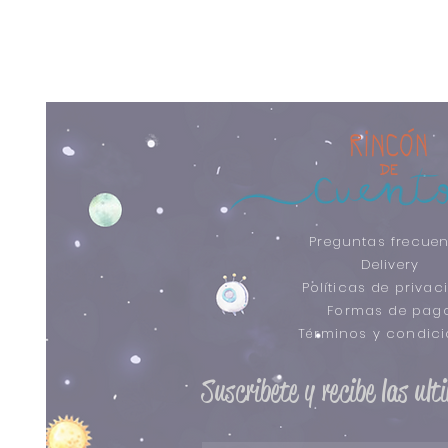
Preguntas frecuen
Delivery
Políticas de privac
Formas de pag
​Términos y condic
Suscribete y recibe las ul