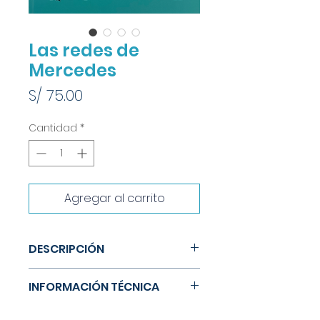
Las redes de
Mercedes
Precio
S/ 75.00
Cantidad
*
Agregar al carrito
DESCRIPCIÓN
Mercedes ha notado que no
INFORMACIÓN TÉCNICA
tiene intimidad.
Se siente observada por toda la
Tamaño: 29.5 x 20.5 cm