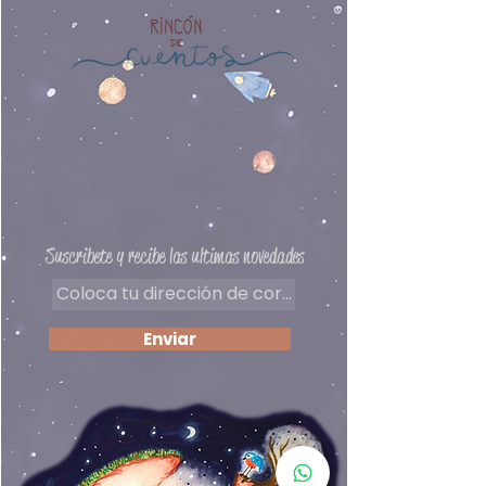
sus emociones y de su cuerpo.
Editorial: ProFamilia
Solo así podrán establecer
límites.
Preguntas frecuentes
Delivery
Políticas de privacidad
Formas de pago
​Términos y condiciones
Suscribete y recibe las ultimas novedades
Enviar