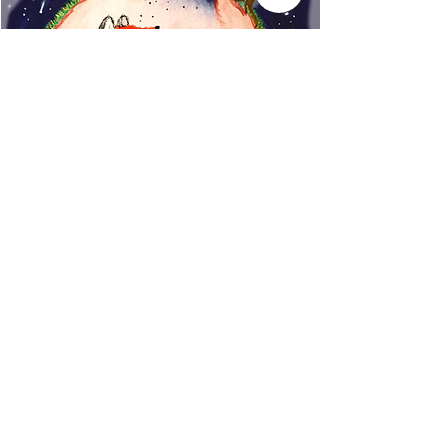
www.rincondecuentos.co
m
info@rincondecuentos.co