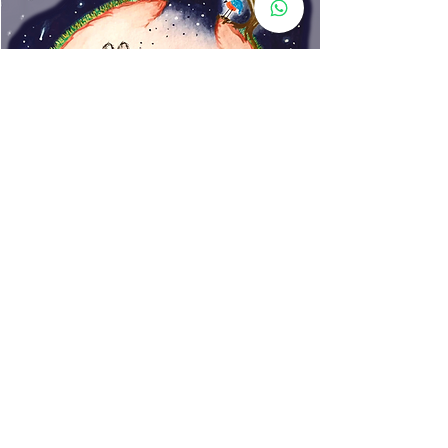
www.rincondecuentos.co
m