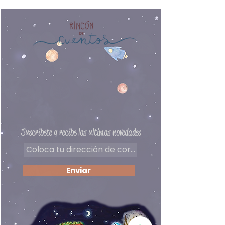
Edad recomendada: 8 años a
migración, un camino de
más
incertidumbre donde conviven
Editorial: Libros del Zorro Rojo
el miedo, la muerte, la
Autor: Issa Watanabe
solidaridad y la esperanza.
Premio
Llibreter
al Mejor Álbum
Ilustrado 2020
Preguntas frecuentes
Delivery
Políticas de privacidad
Formas de pago
​Términos y condiciones
Suscribete y recibe las ultimas novedades
Enviar