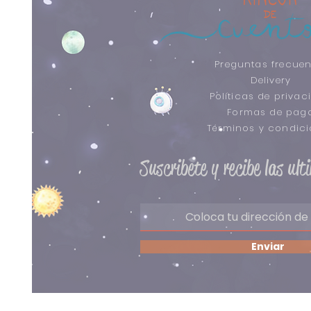
Preguntas frecuen
Delivery
Políticas de privac
Formas de pag
​Términos y condic
Suscribete y recibe las ul
Enviar