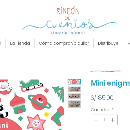
n
La Tienda
Cómo comprar/alquilar
Distribuye
M
Mini enig
Preci
S/ 85.00
Cantidad
*