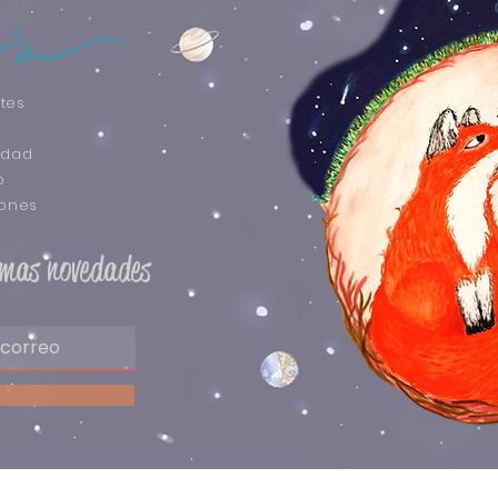
tes
idad
o
iones
timas novedades