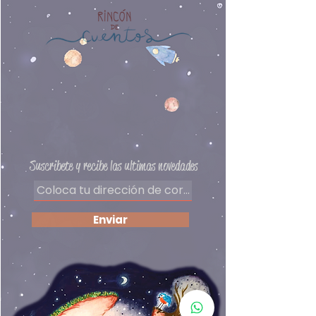
amigable para lectores con
Editorial: Gerbera
dislexia.
Autores: Julián Rovagnati y
Rocío Alejandro
Preguntas frecuentes
Delivery
Políticas de privacidad
Formas de pago
​Términos y condiciones
Suscribete y recibe las ultimas novedades
Enviar