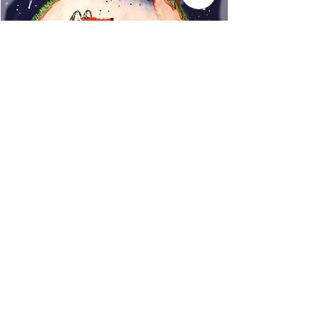
www.rincondecuentos.co
m
info@rincondecuentos.co