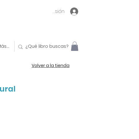
Inicia sesión
ás...
Volver a la tienda
ural
o