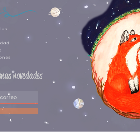
tes
idad
o
iones
timas novedades