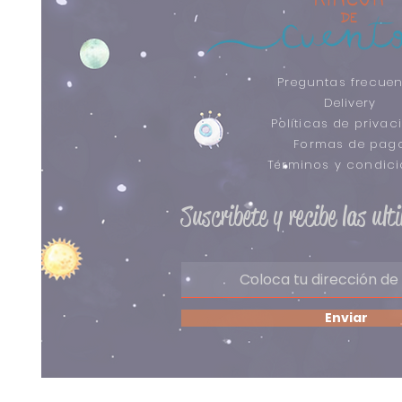
Preguntas frecuen
Delivery
Políticas de privac
Formas de pag
​Términos y condic
Suscribete y recibe las ul
Enviar