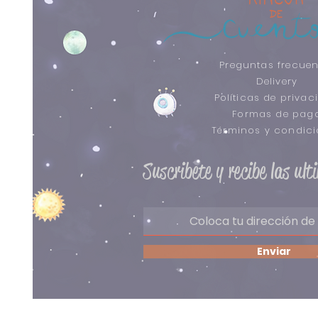
Preguntas frecuen
Delivery
Políticas de privac
Formas de pag
​Términos y condic
Suscribete y recibe las ul
Enviar