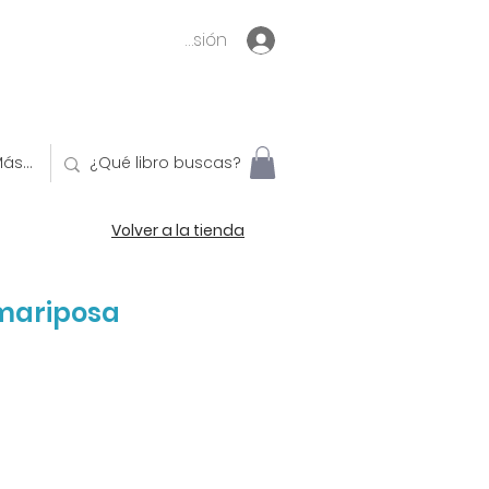
Inicia sesión
ás...
Volver a la tienda
 mariposa
o