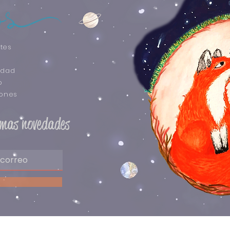
tes
idad
o
iones
timas novedades