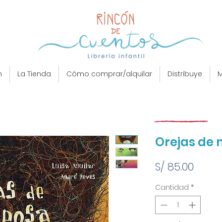
n
La Tienda
Cómo comprar/alquilar
Distribuye
M
Orejas de
Preci
S/ 85.00
Cantidad
*