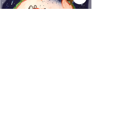
www.rincondecuentos.co
m