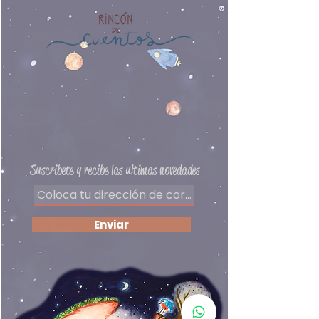
Edad recomendada: 2 años a
más
Editorial: Ediciones SM
Autor: Guido Van Genechten
Preguntas frecuentes
Delivery
Políticas de privacidad
Formas de pago
​Términos y condiciones
Suscribete y recibe las ultimas novedades
Enviar