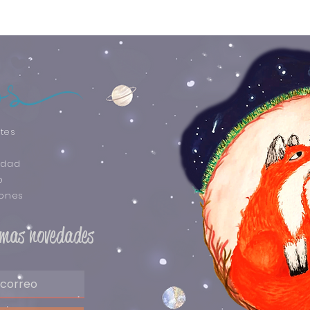
tes
idad
o
iones
timas novedades