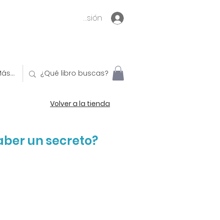
Inicia sesión
ás...
Volver a la tienda
aber un secreto?
o