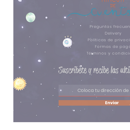
Preguntas frecuen
Delivery
Políticas de privac
Formas de pag
​Términos y condic
Suscribete y recibe las ul
Enviar