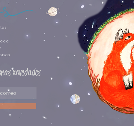
tes
idad
o
iones
timas novedades