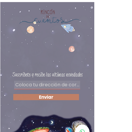
año a más
Editorial: Scholastic
Autor: Caroline Jayne Church
Preguntas frecuentes
Delivery
Políticas de privacidad
Formas de pago
​Términos y condiciones
Suscribete y recibe las ultimas novedades
Enviar