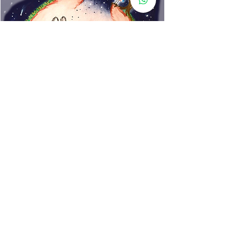
www.rincondecuentos.co
m