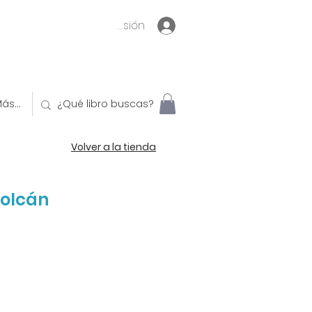
Inicia sesión
ás...
Volver a la tienda
volcán
o