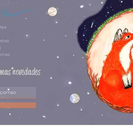
tes
idad
o
iones
timas novedades