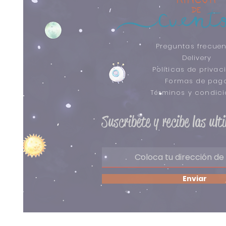
Preguntas frecuen
Delivery
Políticas de privac
Formas de pag
​Términos y condic
Suscribete y recibe las ul
Enviar